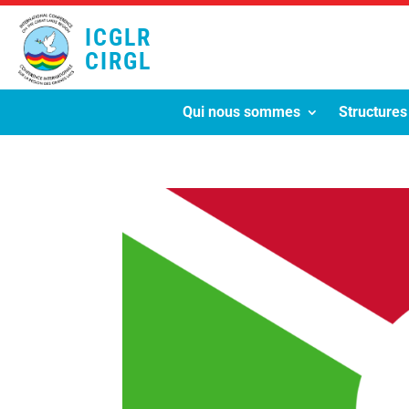
ICGLR
CIRGL
Qui nous sommes
Structures