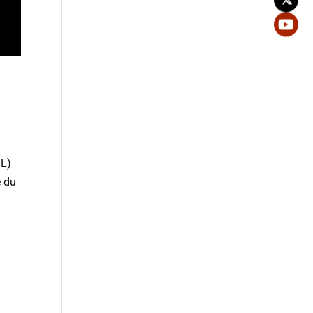
GL)
e du