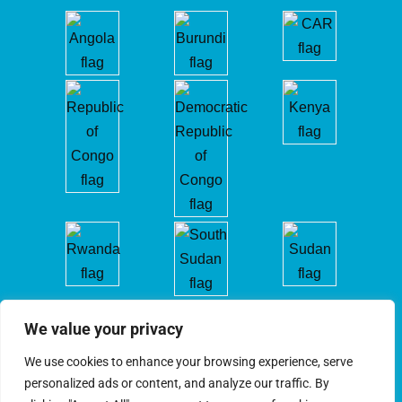
We value your privacy
We use cookies to enhance your browsing experience, serve
personalized ads or content, and analyze our traffic. By