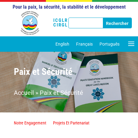
Pour la paix, la sécurité, la stabilité et le développement
ICGLR
CIRGL
English
Français
Português
Paix et Sécurité
Accueil
»
Paix et Sécurité
Notre Engagement
Projets Et Partenariat