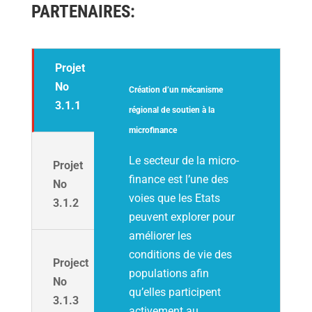
PARTENAIRES:
Projet
No
Création d’un mécanisme
3.1.1
régional de soutien à la
microfinance
Le secteur de la micro-
Projet
finance est l’une des
No
voies que les Etats
3.1.2
peuvent explorer pour
améliorer les
conditions de vie des
Project
populations afin
No
qu’elles participent
3.1.3
activement au