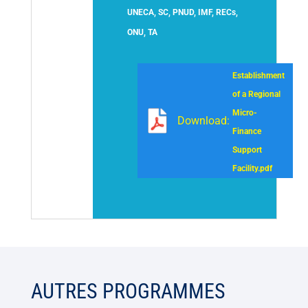
UNECA, SC, PNUD, IMF, RECs,
ONU, TA
Establishment
of a Regional
Micro-
Download:
Finance
Support
Facility.pdf
AUTRES PROGRAMMES