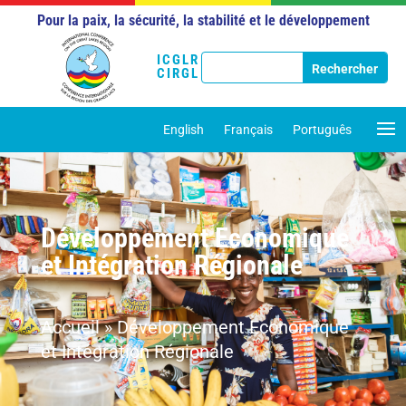
Pour la paix, la sécurité, la stabilité et le développement
ICGLR
CIRGL
English
Français
Português
Développement Economique
et Intégration Régionale
Accueil
»
Développement Economique
et Intégration Régionale