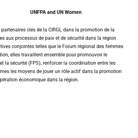
UNFPA and UN Women
partenaires
clés
de
la
CIRGL
dans
la
promotion
de
la
es
aux
processus
de
paix
et
de
sécurité
dans
la
région
atives
conjointes
telles
que
le
Forum
régional
des
femmes
tion
,
elles
travaillent
ensemble
pour
promouvoir
le
et
la
sécurité
(
FPS
),
renforcer
la
coordination
entre
les
mmes
les
moyens
de
jouer
un
rôle
actif
dans
la
promotion
pération
économique
dans
la
région
.