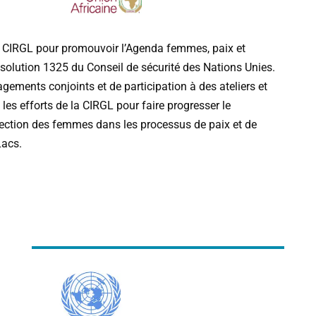
CIRGL
pour
promouvoir
l
’
Agenda
femmes
,
paix
et
ésolution
1325
du
Conseil
de
sécurité
des
Nations
Unies
.
agements
conjoints
et
de
participation
à
des
ateliers
et
les
efforts
de
la
CIRGL
pour
faire
progresser
le
ection
des
femmes
dans
les
processus
de
paix
et
de
Lacs
.