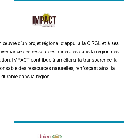
n
œuvre
d
’
un
projet
régional
d
’
appui
à
la
CIRGL
et
à
ses
uvernance
des
ressources
minérales
dans
la
région
des
ation
,
IMPACT
contribue
à
améliorer
la
transparence
,
la
ponsable
des
ressources
naturelles
,
renforçant
ainsi
la
durable
dans
la
région
.