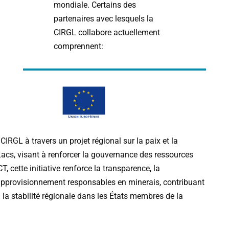
mondiale. Certains des
partenaires avec lesquels la
CIRGL collabore actuellement
comprennent:
CIRGL
à
travers
un
projet
régional
sur
la
paix
et
la
Lacs
,
visant
à
renforcer
la
gouvernance
des
ressources
CT
,
cette
initiative
renforce
la
transparence
,
la
pprovisionnement
responsables
en
minerais
,
contribuant
à
la
stabilité
régionale
dans
les
États
membres
de
la