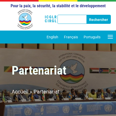
Pour la paix, la sécurité, la stabilité et le développement
ICGLR
CIRGL
English
Français
Português
Partenariat
Accueil
»
Partenariat