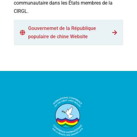
communautaire
dans
les
États
membres
de
la
CIRGL
.
Gouvernemet de la République
populaire de chine Website