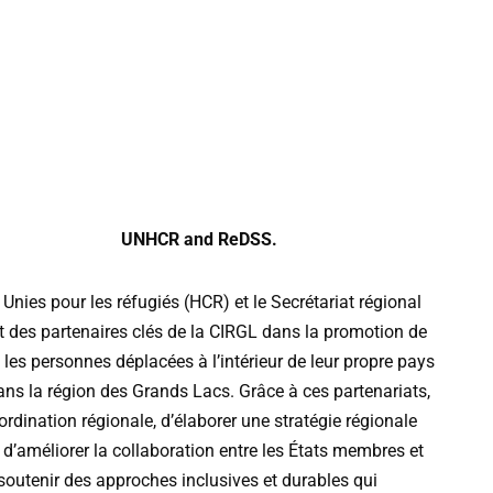
UNHCR and ReDSS.
Unies
pour
les
réfugiés
(
HCR
)
et
le
Secrétariat
régional
t
des
partenaires
clés
de
la
CIRGL
dans
la
promotion
de
les
personnes
déplacées
à
l
’
intérieur
de
leur
propre
pays
ans
la
région
des
Grands
Lacs
.
Grâce
à
ces
partenariats
,
ordination
régionale
,
d
’
élaborer
une
stratégie
régionale
d
’
améliorer
la
collaboration
entre
les
États
membres
et
soutenir
des
approches
inclusives
et
durables
qui