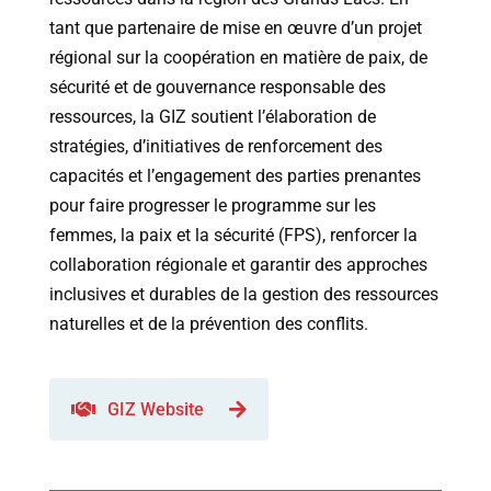
tant
que
partenaire
de
mise
en
œuvre
d
’
un
projet
régional
sur
la
coopération
en
matière
de
paix
,
de
sécurité
et
de
gouvernance
responsable
des
ressources
,
la
GIZ
soutient
l
’
élaboration
de
stratégies
,
d
’
initiatives
de
renforcement
des
capacités
et
l
’
engagement
des
parties
prenantes
pour
faire
progresser
le
programme
sur
les
femmes
,
la
paix
et
la
sécurité
(
FPS
),
renforcer
la
collaboration
régionale
et
garantir
des
approches
inclusives
et
durables
de
la
gestion
des
ressources
naturelles
et
de
la
prévention
des
conflits
.
GIZ Website