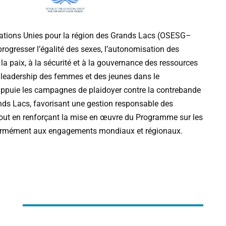
ations
Unies
pour
la
région
des
Grands
Lacs
(
OSESG
–
progresser
l
’
égalité
des
sexes
,
l
’
autonomisation
des
la
paix
,
à
la
sécurité
et
à
la
gouvernance
des
ressources
leadership
des
femmes
et
des
jeunes
dans
le
ppuie
les
campagnes
de
plaidoyer
contre
la
contrebande
nds
Lacs
,
favorisant
une
gestion
responsable
des
out
en
renforçant
la
mise
en
œuvre
du
Programme
sur
les
ormément
aux
engagements
mondiaux
et
régionaux
.