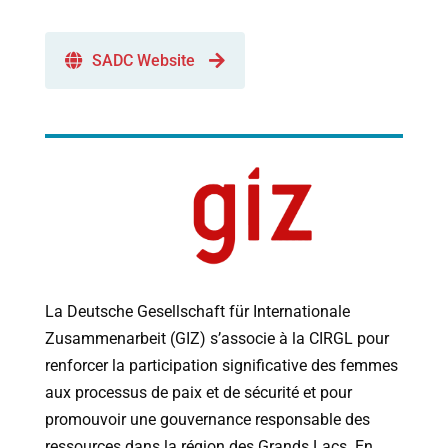
SADC Website
La
Deutsche
Gesellschaft
f
ür
Internationale
Zusammenarbeit
(
GIZ
)
s
’
associe
à
la
CIRGL
pour
renforcer
la
participation
significative
des
femmes
aux
processus
de
paix
et
de
sécurité
et
pour
promouvoir
une
gouvernance
responsable
des
ressources
dans
la
région
des
Grands
Lacs
.
En