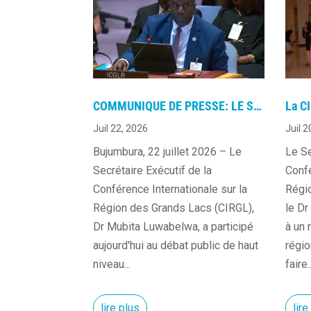
COMMUNIQUE DE PRESSE: LE SECRÉTAIRE EXÉCUTIF DE LA CIRGL PREND LA PAROLE LORS DU DÉBAT PUBLIC DE HAUT NIVEAU DU CONSEIL DE SÉCURITÉ DES NATIONS UNIES SUR LA GOUVERNANCE DES RESSOURCES NATURELLES
Juil 22, 2026
Juil 2
Bujumbura, 22 juillet 2026 – Le
Le Se
Secrétaire Exécutif de la
Confé
Conférence Internationale sur la
Régi
Région des Grands Lacs (CIRGL),
le Dr
Dr Mubita Luwabelwa, a participé
à un 
aujourd'hui au débat public de haut
régio
niveau...
faire..
Son
lire plus
lire