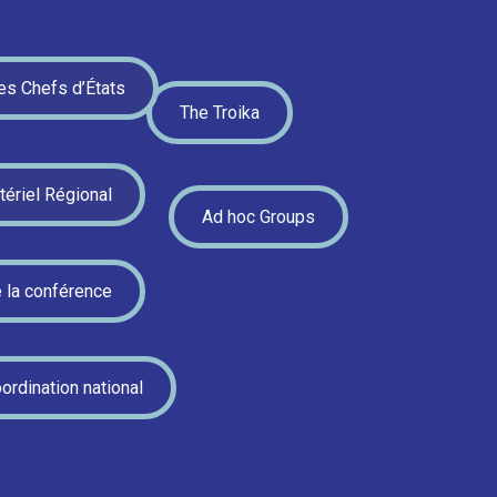
s Chefs d’États
The Troika
tériel Régional
Ad hoc Groups
e la conférence
rdination national