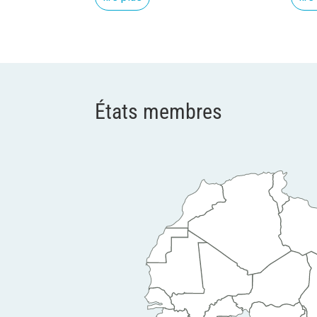
Excellence
Félix Antoine
Tshisekedi
Tshilombo, le
Président de
États membres
la République
Démocratique
du Congo
(RDC)
Le Président en
exercice de la
CIRGL