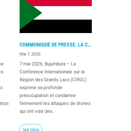
COMMUNIQUÉ DE PRESSE: LA CIRGL CONDAMNE LES ATTAQUES DE DRONES CONTRE L’AÉROPORT INTERNATIONAL DE KHARTOUM
Mai 7, 2026
ce
7 mai 2026, Bujumbura – La
es
Conférence Internationale sur la
Région des Grands Lacs (CIRGL)
ux
exprime sa profonde
préoccupation et condamne
ation
fermement les attaques de drones
qui ont visé des...
lire plus