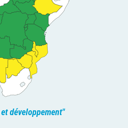
Am
Al
Dr Mubita Luwabelwa
Secr
Secrétaire Exécutif
té et développement"