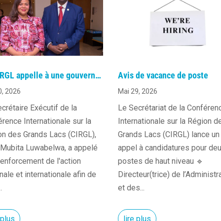
La CIRGL appelle à une gouvernance responsable des minerais pour promouvoir la paix et la sécurité dans la région des Grands Lacs
Avis de vacance de poste
0, 2026
Mai 29, 2026
crétaire Exécutif de la
Le Secrétariat de la Conféren
rence Internationale sur la
Internationale sur la Région d
on des Grands Lacs (CIRGL),
Grands Lacs (CIRGL) lance un
 Mubita Luwabelwa, a appelé
appel à candidatures pour de
renforcement de l'action
postes de haut niveau 🔹
nale et internationale afin de
Directeur(trice) de l’Administr
.
et des...
 plus
lire plus