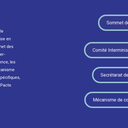
Sommet de
le
ise en
met des
Comité Interminis
er-
ence, les
écanisme
Secrétariat d
pécifiques,
 Pacte.
Mécanisme de coo