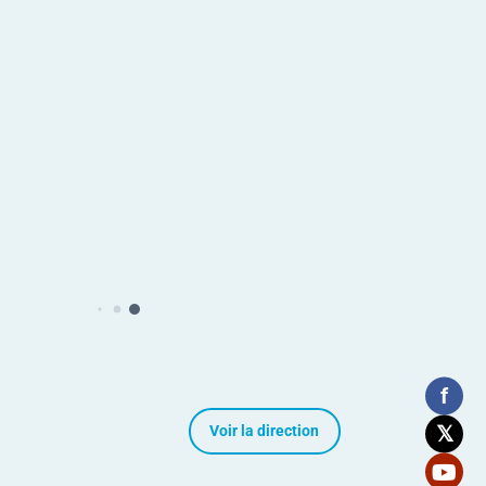
bassadeur Yasir Ibrahim
i Mohammed
étaire Exécutif Adjoint
f
𝕏
Voir la direction