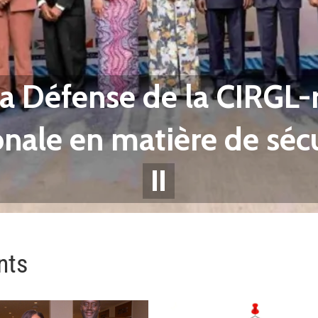
la Défense de la CIRGL-r
nale en matière de sécu
||
nts