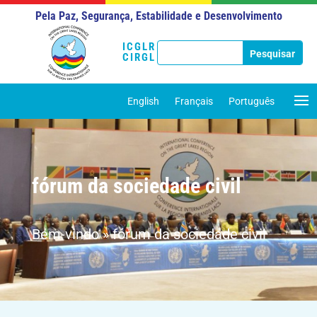
Pela Paz, Segurança, Estabilidade e Desenvolvimento
ICGLR
CIRGL
English
Français
Português
fórum da sociedade civil
Bem-vindo
»
fórum da sociedade civil