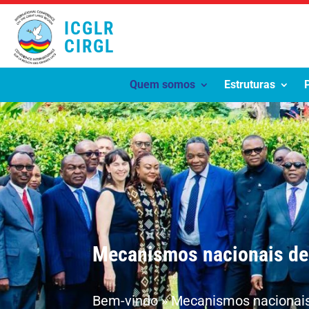
ICGLR
CIRGL
Quem somos
Estruturas
Mecanismos nacionais d
Bem-vindo
»
Mecanismos nacionai