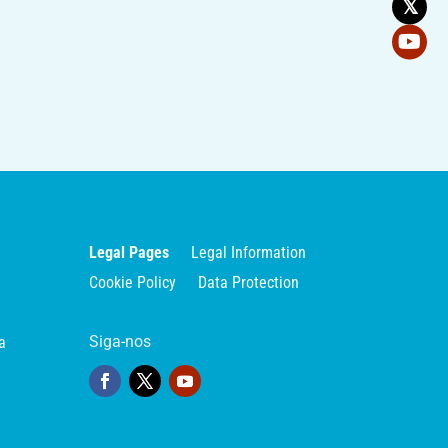
𝕏
Legal Pages
Legal Information
Cookie Policy
Data Protection
Siga-nos
a