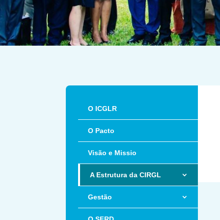
O ICGLR
O Pacto
Visão e Missio
A Estrutura da CIRGL
Gestão
O SFRD