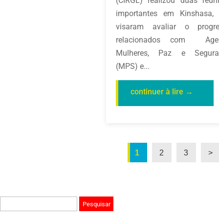
(CIRGL) realizou duas reun
importantes em Kinshasa,
visaram avaliar o progr
relacionados com Age
Mulheres, Paz e Segura
(MPS) e...
1
2
3
>
Pesquisar
por: