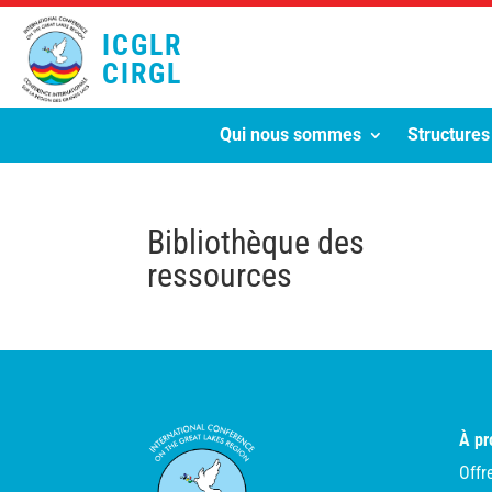
ICGLR
CIRGL
Qui nous sommes
Structures
Bibliothèque des
ressources
À pr
Offr