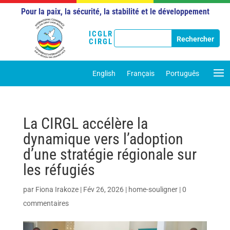
Pour la paix, la sécurité, la stabilité et le développement
ICGLR
CIRGL
English
Français
Português
La CIRGL accélère la
dynamique vers l’adoption
d’une stratégie régionale sur
les réfugiés
par
Fiona Irakoze
|
Fév 26, 2026
|
home-souligner
|
0
commentaires