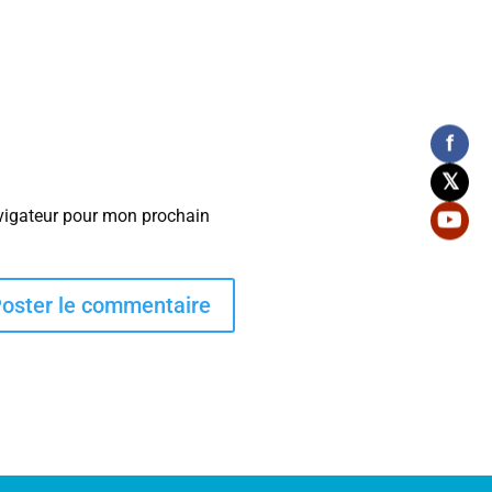
f
𝕏
vigateur pour mon prochain