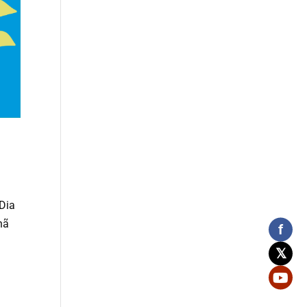
Dia
hã
f
𝕏