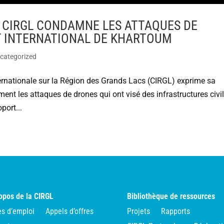
 CIRGL CONDAMNE LES ATTAQUES DE
T INTERNATIONAL DE KHARTOUM
categorized
rnationale sur la Région des Grands Lacs (CIRGL) exprime sa
t les attaques de drones qui ont visé des infrastructures civi
port...
opos de la CIRGL
Bibliothèque de ressources
es d’emploi
Appels d’offres
Projets
Rapports